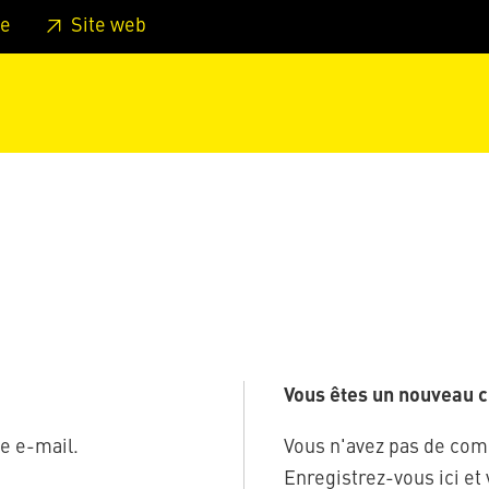
er au pied de page
Aller au menu principal de la page
Sa
e
Site web
Vous êtes un nouveau cl
e e-mail.
Vous n'avez pas de com
Enregistrez-vous ici et