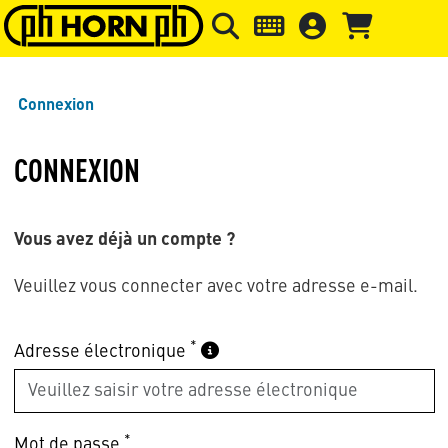
Skip to main content
Passer à l'en-tête de la page
Pass
Connexion
CONNEXION
Vous avez déjà un compte ?
Veuillez vous connecter avec votre adresse e-mail.
*
Adresse électronique
*
Mot de passe