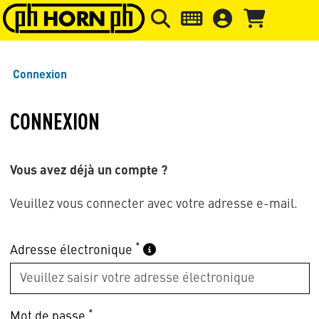
Skip to main content
Passer à l'en-tête de la page
Pass
Connexion
CONNEXION
Vous avez déjà un compte ?
Veuillez vous connecter avec votre adresse e-mail.
*
Adresse électronique
*
Mot de passe