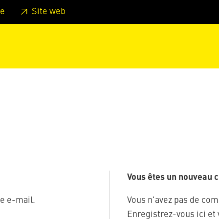
er au pied de page
Aller au menu principal de la page
Sa
e
Site web
Vous êtes un nouveau cl
e e-mail.
Vous n'avez pas de com
Enregistrez-vous ici et