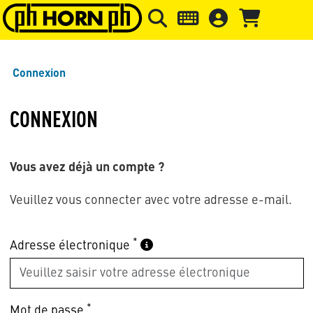
Skip to main content
Passer à l'en-tête de la page
Pass
Connexion
CONNEXION
Vous avez déjà un compte ?
Veuillez vous connecter avec votre adresse e-mail.
*
Adresse électronique
*
Mot de passe