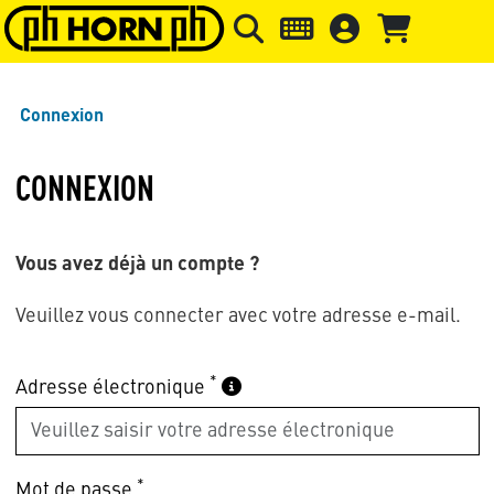
Skip to main content
Passer à l'en-tête de la page
Pass
Connexion
CONNEXION
Vous avez déjà un compte ?
Veuillez vous connecter avec votre adresse e-mail.
*
Adresse électronique
*
Mot de passe