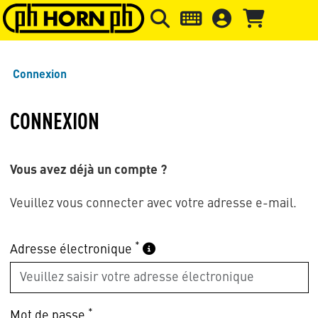
Skip to main content
Passer à l'en-tête de la page
Pass
Connexion
CONNEXION
Vous avez déjà un compte ?
Veuillez vous connecter avec votre adresse e-mail.
*
Adresse électronique
*
Mot de passe