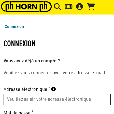
Skip to main content
Passer à l'en-tête de la page
Pass
Connexion
CONNEXION
Vous avez déjà un compte ?
Veuillez vous connecter avec votre adresse e-mail.
*
Adresse électronique
*
Mot de passe