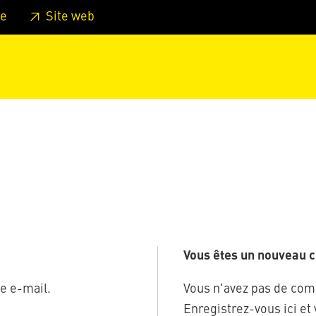
er au pied de page
Aller au menu principal de la page
Sa
e
Site web
Vous êtes un nouveau cl
e e-mail.
Vous n'avez pas de com
Enregistrez-vous ici et