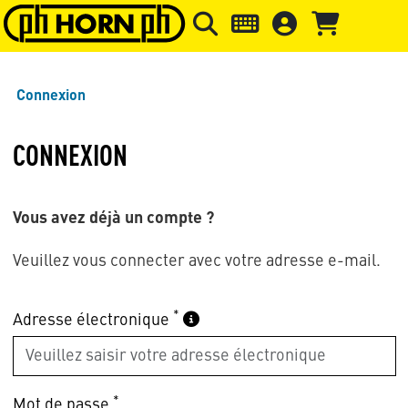
Skip to main content
Passer à l'en-tête de la page
Pass
Connexion
CONNEXION
Vous avez déjà un compte ?
Veuillez vous connecter avec votre adresse e-mail.
*
Adresse électronique
*
Mot de passe