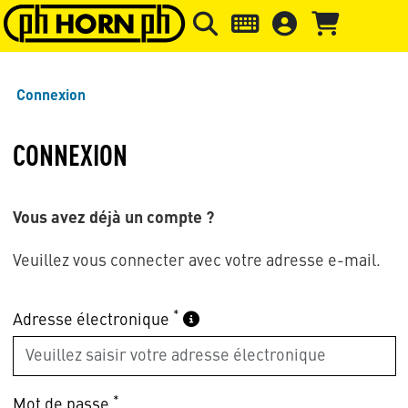
Skip to main content
Passer à l'en-tête de la page
Pass
Connexion
CONNEXION
Vous avez déjà un compte ?
Veuillez vous connecter avec votre adresse e-mail.
*
Adresse électronique
*
Mot de passe