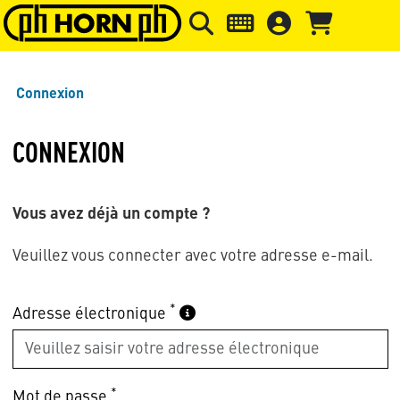
Skip to main content
Passer à l'en-tête de la page
Pass
Connexion
CONNEXION
Vous avez déjà un compte ?
Veuillez vous connecter avec votre adresse e-mail.
*
Adresse électronique
*
Mot de passe